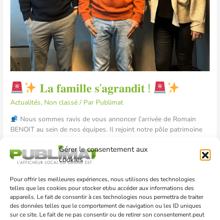
𝐋𝐚 𝐟𝐚𝐦𝐢𝐥𝐥𝐞 𝐬’𝐚𝐠𝐫𝐚𝐧𝐝𝐢𝐭 !
Actualités
,
Non classé
/ Par
Publimat
Nous sommes ravis de vous annoncer l’arrivée de Romain
BENOIT au sein de nos équipes. Il rejoint notre pôle patrimoine
et sera accompagné par Jean-Benoît et Sandrine tout au long de
Gérer le consentement aux
son aventure chez Publimat.
cookies
Read More »
Pour offrir les meilleures expériences, nous utilisons des technologies
telles que les cookies pour stocker et/ou accéder aux informations des
𝐋𝐚
appareils. Le fait de consentir à ces technologies nous permettra de traiter
𝐟𝐚𝐦𝐢𝐥𝐥𝐞
des données telles que le comportement de navigation ou les ID uniques
𝐬’𝐚𝐠𝐫𝐚𝐧𝐝𝐢𝐭
sur ce site. Le fait de ne pas consentir ou de retirer son consentement peut