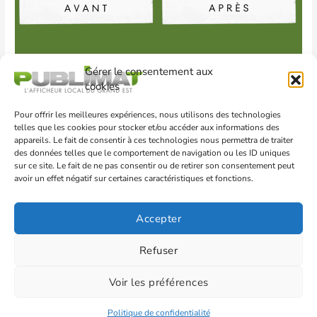
Gérer le consentement aux
cookies
Pour offrir les meilleures expériences, nous utilisons des technologies
←
Article précédent
Article suivant
→
telles que les cookies pour stocker et/ou accéder aux informations des
appareils. Le fait de consentir à ces technologies nous permettra de traiter
des données telles que le comportement de navigation ou les ID uniques
sur ce site. Le fait de ne pas consentir ou de retirer son consentement peut
avoir un effet négatif sur certaines caractéristiques et fonctions.
Accepter
Zone Eiffel 128 Bd Léonard de Vinci 54340 POMPEY
|
contact@publimat.fr
|
03 83 33 26 66
| Création
Tekago
|
Refuser
Copyright
©
2007-2026
Publimat
Voir les préférences
Mentions légales
-
Politique de confidentialité
-
Accessibilité des locaux
-
Nous contacter
Politique de confidentialité