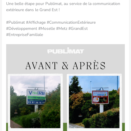
Une belle étape pour Publimat, au service de la communication
extérieure dans le Grand Est !
#Publimat #Affichage #CommunicationExtérieure
#Développement #Moselle #Metz #GrandEst
#EntrepriseFamiliale